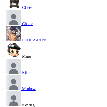
Claetv
Chotec
FUUUAAARK
Manu
Ritto
Matthew
Koering