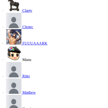
Claetv
Chotec
FUUUAAARK
Manu
Ritto
Matthew