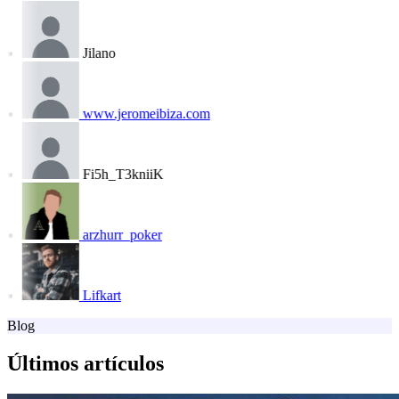
Jilano
www.jeromeibiza.com
Fi5h_T3kniiK
arzhurr_poker
Lifkart
Blog
Últimos artículos