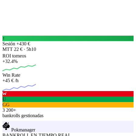
↑
Sesión +430 €
MTT 22 € · 5h10
ROI torneos
+32.4%
Win Rate
+45 €
/h
U
GG
3 200+
bankrolls gestionadas
Pokmanager
BANKROLL EN TIEMPO REAL