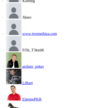
Koering
Jilano
www.jeromeibiza.com
Fi5h_T3kniiK
arzhurr_poker
Lifkart
EtiennePKR