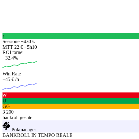
↑
Sessione +430 €
MTT 22 € · 5h10
ROI tornei
+32.4%
Win Rate
+45 €
/h
U
GG
3 200+
bankroll gestite
Pokmanager
BANKROLL IN TEMPO REALE